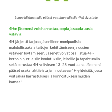
Logoa klikkaamalla pääset valtakunnalliselle 4h.fi sivustolle
4H:n jäsenenä voit harrastaa, oppia ja saada uusia
ystäviä!
4H-järjestö tarjoaa jäsenilleen monipuolisia
mahdollisuuksia taitojen kehittämiseen ja uusien
ystävien löytämiseen. Jäsenet voivat osallistua 4H-
kerhoihin, erilaisiin koulutuksiin, leireille ja tapahtumiin
sekä perustaa 4H-yrityksen 13–28-vuotiaana. Jäsenenä
pääset osaksi aktiivista ja innostavaa 4H-yhteisöä, jossa
voit jakaa harrastuksesi ja kiinnostuksesi muiden
kanssa!