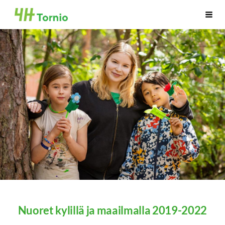
Siirry
Tornion 4H-yhdistys ry
Vali
sivun
sisältöön
Nuoret kylillä ja maailmalla 2019-2022