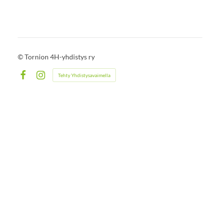
©
Tornion 4H-yhdistys ry
Tehty Yhdistysavaimella
Facebook
Instagram