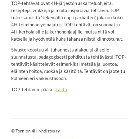
TOP-tehtävät ovat 4H-järjestön askarteluohjeita,
reseptejä, vinkkejä ja muita inspiroivia tehtäviä. TOP
tulee sanoista “tekemällä oppii parhaiten”, joka on koko
4H-toiminnan ydinajatus. TOP-tehtävät on suunnattu
4H-kerholaisille ja kerhonohjaajille, mutta niitä voi
katsella ja hyödyntää kuka tahansa niistä kiinnostunut.
Sivusto koostuu yli tuhannesta alakouluikäiselle
suunnatusta, pedagogisesti pohditusta tehtävästä. TOP-
tehtävät käsittelevät esimerkiksi metsää ja luontoa,
eläinten hoitoa, ruokaa ja käsitöitä. Tehtävät on jaoteltu
kolmeen eri vaikeustasoon.
TOP-tehtäviin pääset
tästä
©
Tornion 4H-yhdistys ry