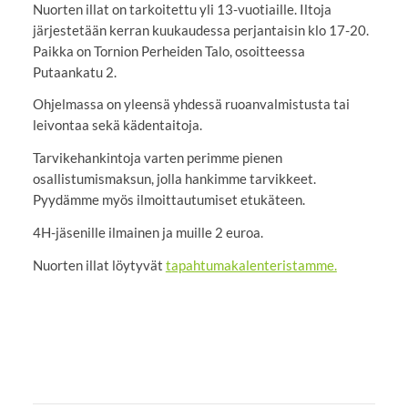
Nuorten illat on tarkoitettu yli 13-vuotiaille. Iltoja
järjestetään kerran kuukaudessa perjantaisin klo 17-20.
Paikka on Tornion Perheiden Talo, osoitteessa
Putaankatu 2.
Ohjelmassa on yleensä yhdessä ruoanvalmistusta tai
leivontaa sekä kädentaitoja.
Tarvikehankintoja varten perimme pienen
osallistumismaksun, jolla hankimme tarvikkeet.
Pyydämme myös ilmoittautumiset etukäteen.
4H-jäsenille ilmainen ja muille 2 euroa.
Nuorten illat löytyvät
tapahtumakalenteristamme.