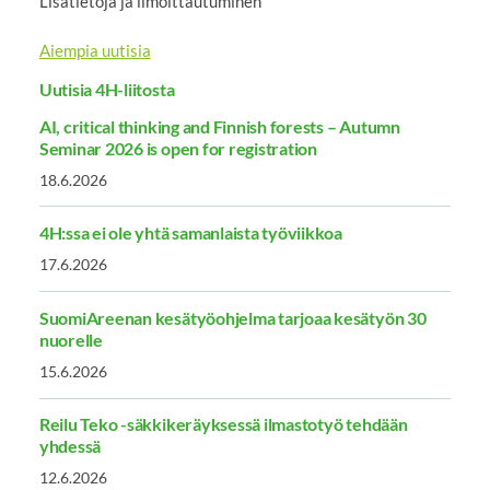
Lisätietoja ja ilmoittautuminen
Aiempia uutisia
Uutisia 4H-liitosta
AI, critical thinking and Finnish forests – Autumn
Seminar 2026 is open for registration
18.6.2026
4H:ssa ei ole yhtä samanlaista työviikkoa
17.6.2026
SuomiAreenan kesätyöohjelma tarjoaa kesätyön 30
nuorelle
15.6.2026
Reilu Teko -säkkikeräyksessä ilmastotyö tehdään
yhdessä
12.6.2026