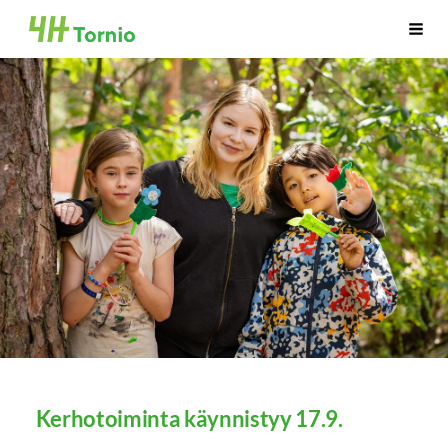
Siirry
Tornion 4H-yhdistys ry
Vali
sivun
sisältöön
Kerhotoiminta käynnistyy 17.9.